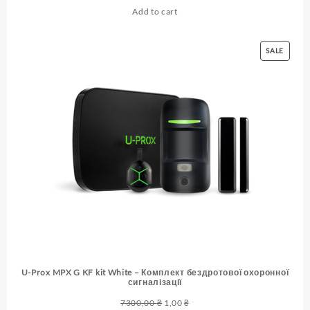
price
price
Add to cart
was:
is:
3800,00 ₴.
1,00 ₴.
PRODU
SALE
ON
SALE
U-Prox MPX G KF kit White – Комплект бездротової охоронної
сигналізації
Original
Current
7300,00
₴
1,00
₴