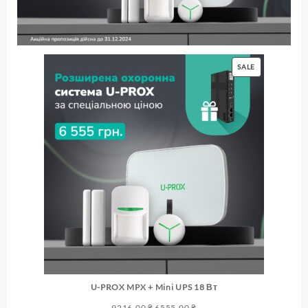
PRODUCT
SALE
ON
SALE
U-PROX MPX + Mini UPS 18 Вт
Original
Current
9216,00
₴
6555,00
₴